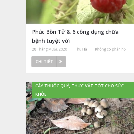
Phúc Bồn Tử & 6 công dụng chữa
bệnh tuyệt vời
28 Tháng Mười, 2020
|
Thu Hà
|
Không có phản hồi
CHI TIẾT
CÂY THUỐC QUÝ, THỰC VẬT TỐT CHO SỨC
KHỎE