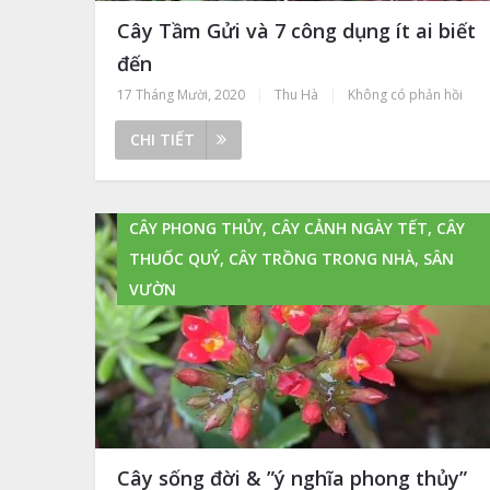
Cây Tầm Gửi và 7 công dụng ít ai biết
đến
17 Tháng Mười, 2020
|
Thu Hà
|
Không có phản hồi
CHI TIẾT
CÂY PHONG THỦY, CÂY CẢNH NGÀY TẾT, CÂY
THUỐC QUÝ, CÂY TRỒNG TRONG NHÀ, SÂN
VƯỜN
Cây sống đời & ”ý nghĩa phong thủy”