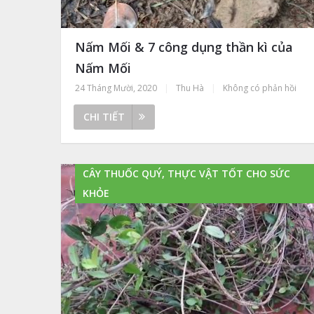
Nấm Mối & 7 công dụng thần kì của
Nấm Mối
24 Tháng Mười, 2020
|
Thu Hà
|
Không có phản hồi
CHI TIẾT
CÂY THUỐC QUÝ, THỰC VẬT TỐT CHO SỨC
KHỎE