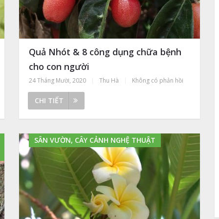
Quả Nhót & 8 công dụng chữa bệnh
cho con người
24 Tháng Mười, 2020
|
Thu Hà
|
Không có phản hồi
CHI TIẾT
SÂN VƯỜN, CÂY CẢNH NGHỆ THUẬT