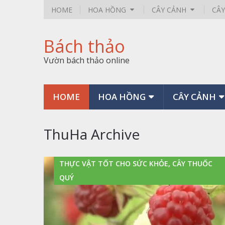
HOME
HOA HỒNG
CÂY CẢNH
CÂ
Bách thảo
Vườn bách thảo online
HOME
HOA HỒNG
CÂY CẢNH
ThuHa Archive
THỰC VẬT TỐT CHO SỨC KHỎE, CÂY THUỐC
QUÝ