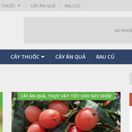
Y THUỐC
CÂY ĂN QUẢ
RAU CỦ
CÂY THUỐC
CÂY ĂN QUẢ
RAU CỦ
CÂY ĂN QUẢ, THỰC VẬT TỐT CHO SỨC KHỎE