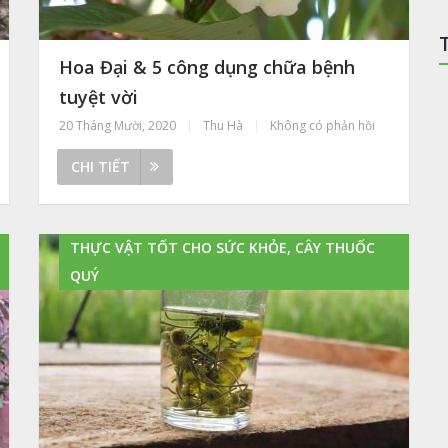
Hoa Đại & 5 công dụng chữa bệnh
tuyệt vời
20 Tháng Mười, 2020
|
Thu Hà
|
Không có phản hồi
CHI TIẾT
THỰC VẬT TỐT CHO SỨC KHỎE, CÂY THUỐC
QUÝ