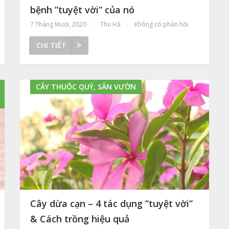
bệnh ”tuyệt vời” của nó
7 Tháng Mười, 2020
|
Thu Hà
|
Không có phản hồi
CHI TIẾT
CÂY THUỐC QUÝ, SÂN VƯỜN
Cây dừa cạn – 4 tác dụng ”tuyệt vời”
& Cách trồng hiệu quả