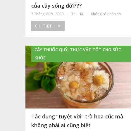
của cây sống đời???
7 Tháng Mười, 2020
|
Thu Hà
|
Không có phản hồi
CHI TIẾT
CÂY THUỐC QUÝ, THỰC VẬT TỐT CHO SỨC
KHỎE
Tác dụng ”tuyệt vời” trà hoa cúc mà
không phải ai cũng biết