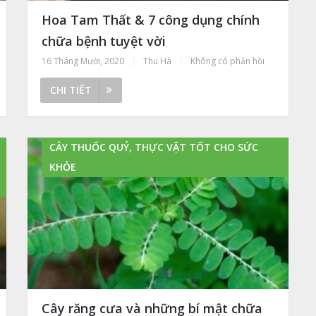
Hoa Tam Thất & 7 công dụng chính
chữa bệnh tuyệt vời
16 Tháng Mười, 2020
|
Thu Hà
|
Không có phản hồi
CHI TIẾT
CÂY THUỐC QUÝ, THỰC VẬT TỐT CHO SỨC
KHỎE
Cây răng cưa và những bí mật chữa