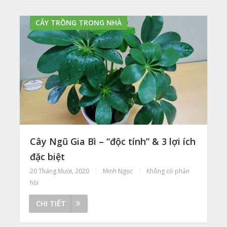
CÂY TRỒNG TRONG NHÀ
Cây Ngũ Gia Bì – “độc tính” & 3 lợi ích
đặc biệt
20 Tháng Mười, 2020
|
Minh Ngọc
|
Không có phản
hồi
CHI TIẾT