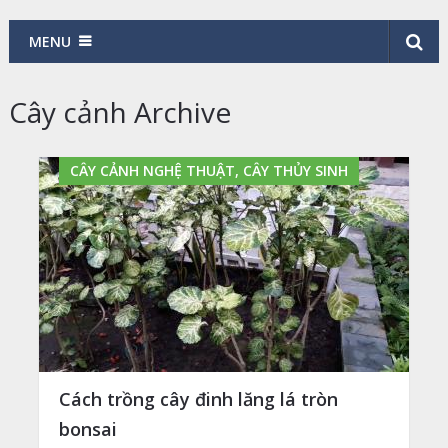
MENU
Cây cảnh Archive
CÂY CẢNH NGHỆ THUẬT, CÂY THỦY SINH
Cách trồng cây đinh lăng lá tròn
bonsai