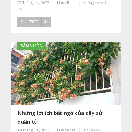
27 Tháng Hai, 2022
|
Hưng Rose
|
Không có phản
hồi
CHI TIẾT
SÂN VƯỜN
Những lợi ích bất ngờ của cây sử
quân tử
19 Tháng Hai, 2022
|
Hưng Rose
|
1 phản hồi