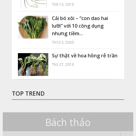
Th6 13, 2019
Cải bó xôi – “con dao hai
lưỡi” với 10 công dụng
nhưng tiềm...
Th10 3, 2020
Sự thật về hoa hồng rễ trần
Th3 27, 2019
TOP TREND
Bách thảo