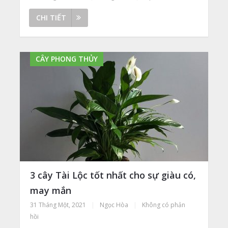
CHI TIẾT
CÂY PHONG THỦY
3 cây Tài Lộc tốt nhất cho sự giàu có,
may mắn
31 Tháng Một, 2021
|
Ngọc Hòa
|
Không có phản
hồi