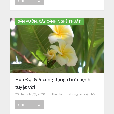
CHI TIẾT
SÂN VƯỜN, CÂY CẢNH NGHỆ THUẬT
Hoa Đại & 5 công dụng chữa bệnh
tuyệt vời
20 Tháng Mười, 2020
|
Thu Hà
|
Không có phản hồi
CHI TIẾT