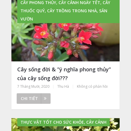
CÂY PHONG THỦY, CÂY CẢNH NGÀY TẾT, CÂY
THUỐC QUÝ, CÂY TRỒNG TRONG NHÀ, SÂN
VƯỜN
Cây sống đời & ”ý nghĩa phong thủy”
của cây sống đời???
7 Tháng Mười, 2020
|
Thu Hà
|
Không có phản hồi
CHI TIẾT
THỰC VẬT TỐT CHO SỨC KHỎE, CÂY CẢNH