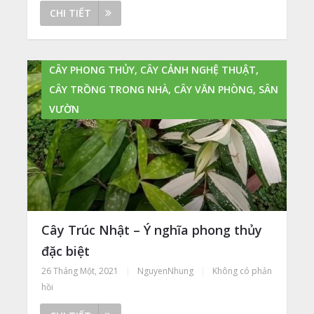
CHI TIẾT
CÂY PHONG THỦY, CÂY CẢNH NGHỆ THUẬT,
CÂY TRỒNG TRONG NHÀ, CÂY VĂN PHÒNG, SÂN
VƯỜN
Cây Trúc Nhật – Ý nghĩa phong thủy
đặc biệt
26 Tháng Một, 2021
|
NguyenNhung
|
Không có phản
hồi