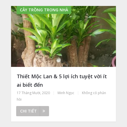
CÂY TRỒNG TRONG NHÀ
Thiết Mộc Lan & 5 lợi ích tuyệt vời ít
ai biết đến
17 Tháng Mười, 2020
|
Minh Ngọc
|
Không có phản
hồi
CHI TIẾT