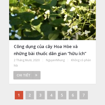
Công dụng của cây Hoa Hòe và
những bài thuốc dân gian “hữu ích”
2 Tháng Mười, 2020
|
NguyenNhung
|
Không có phản
hồi
CHI TIẾT
1
2
3
4
5
6
7