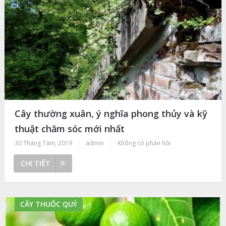
Cây thường xuân, ý nghĩa phong thủy và kỹ
thuật chăm sóc mới nhất
30 Tháng Tám, 2019
|
admin
|
Không có phản hồi
CHI TIẾT
CÂY THUỐC QUÝ