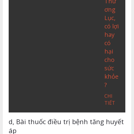
Thư
ơng
Lục,
có lợi
hay
có
hại
cho
sức
khỏe
?
CHI
TIẾT
d, Bài thuốc điều trị bệnh tăng huyết
áp