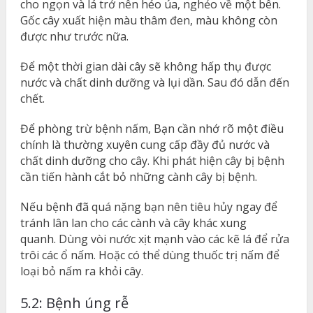
cho ngọn và lá trở nên héo úa, nghẻo về một bên.
Gốc cây xuất hiện màu thâm đen, màu không còn
được như trước nữa.
Để một thời gian dài cây sẽ không hấp thụ được
nước và chất dinh dưỡng và lụi dần. Sau đó dẫn đến
chết.
Để phòng trừ bệnh nấm, Bạn cần nhớ rõ một điều
chính là thường xuyên cung cấp đầy đủ nước và
chất dinh dưỡng cho cây. Khi phát hiện cây bị bệnh
cần tiến hành cắt bỏ những cành cây bị bệnh.
Nếu bệnh đã quá nặng bạn nên tiêu hủy ngay để
tránh lân lan cho các cành và cây khác xung
quanh. Dùng vòi nước xịt mạnh vào các kẽ lá để rửa
trôi các ổ nấm. Hoặc có thể dùng thuốc trị nấm để
loại bỏ nấm ra khỏi cây.
5.2: Bệnh úng rễ