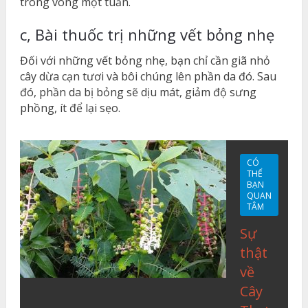
trong vòng một tuần.
c, Bài thuốc trị những vết bỏng nhẹ
Đối với những vết bỏng nhẹ, bạn chỉ cần giã nhỏ
cây dừa cạn tươi và bôi chúng lên phần da đó. Sau
đó, phần da bị bỏng sẽ dịu mát, giảm độ sưng
phồng, ít để lại sẹo.
CÓ
THỂ
BẠN
QUAN
TÂM
Sự
thật
về
Cây