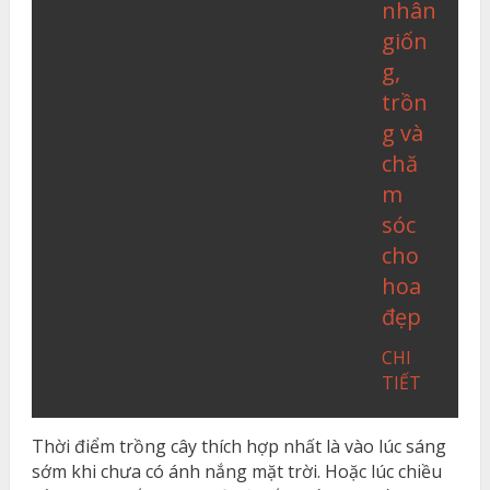
nhân
giốn
g,
trồn
g và
chă
m
sóc
cho
hoa
đẹp
CHI
TIẾT
Thời điểm trồng cây thích hợp nhất là vào lúc sáng
sớm khi chưa có ánh nắng mặt trời. Hoặc lúc chiều