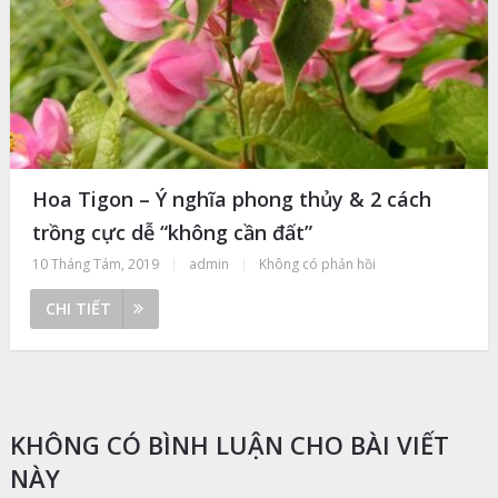
Hoa Tigon – Ý nghĩa phong thủy & 2 cách
trồng cực dễ “không cần đất”
10 Tháng Tám, 2019
|
admin
|
Không có phản hồi
CHI TIẾT
KHÔNG CÓ BÌNH LUẬN CHO BÀI VIẾT
NÀY