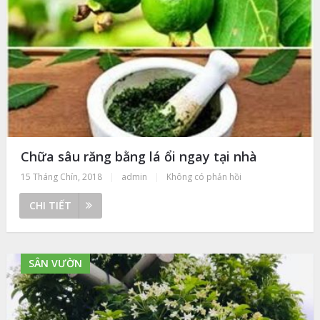
Chữa sâu răng bằng lá ổi ngay tại nhà
15 Tháng Chín, 2018
|
admin
|
Không có phản hồi
CHI TIẾT
SÂN VƯỜN