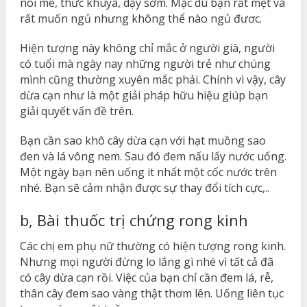
nói mê, thức khuya, dậy sớm. Mặc dù bạn rất mệt và
rất muốn ngủ nhưng không thể nào ngủ đươc.
Hiện tượng này không chỉ mắc ở người già, người
có tuổi mà ngày nay những người trẻ như chúng
mình cũng thường xuyên mắc phải. Chính vì vậy, cây
dừa cạn như là một giải pháp hữu hiệu giúp bạn
giải quyết vấn đề trên.
Bạn cần sao khô cây dừa cạn với hạt muồng sao
đen và lá vông nem. Sau đó đem nấu lấy nước uống.
Một ngày bạn nên uống it nhất một cốc nước trên
nhé. Bạn sẽ cảm nhận được sự thay đổi tích cực,..
b, Bài thuốc trị chứng rong kinh
Các chị em phụ nữ thường có hiện tượng rong kinh.
Nhưng mọi người đừng lo lắng gì nhé vì tất cả đã
có cây dừa cạn rồi. Việc của bạn chỉ cần đem lá, rễ,
thân cây đem sao vàng thật thơm lên. Uống liên tục