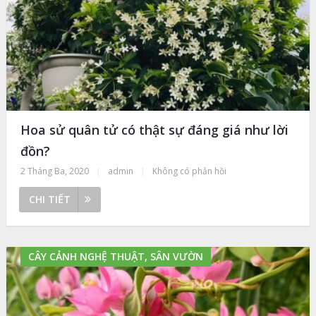
Hoa sử quân tử có thật sự đáng giá như lời
đồn?
2 Tháng Ba, 2020
|
admin
|
Không có phản hồi
CHI TIẾT
CÂY CẢNH NGHỆ THUẬT, SÂN VƯỜN