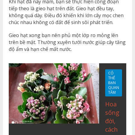
Khi hạt đã này mầm, bạn sẽ thực hiện công đoạn
tiếp theo là gieo hạt trên đất. Gieo hạt đều tay,
không quá dày. Điều đó khiến khi lớn cây mọc chen
chúc nhau không có đất để sinh sôi phát triển.
Gieo hạt xong bạn nên phủ một lớp ro mỏng lên
trên bề mặt. Thường xuyên tưới nước giúp cây tăng
độ ẩm và hạn chế mất nước.
CÓ
THỂ
BẠN
QUAN
TÂM
Hoa
sống
đời,
cách