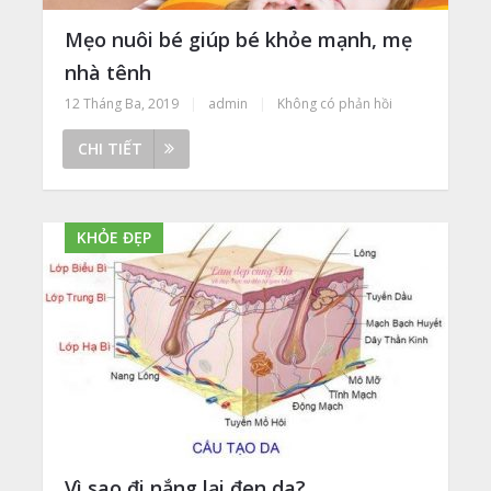
Mẹo nuôi bé giúp bé khỏe mạnh, mẹ
nhà tênh
12 Tháng Ba, 2019
|
admin
|
Không có phản hồi
CHI TIẾT
KHỎE ĐẸP
Vì sao đi nắng lại đen da?