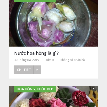
Nước hoa hồng là gì?
30 Tháng Ba, 2019
|
admin
|
Không có phản hồi
CHI TIẾT
HOA HỒNG, KHỎE ĐẸP