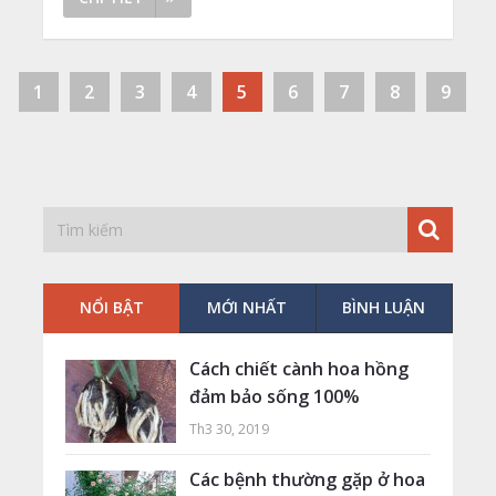
1
2
3
4
5
6
7
8
9
NỔI BẬT
MỚI NHẤT
BÌNH LUẬN
Cách chiết cành hoa hồng
đảm bảo sống 100%
Th3 30, 2019
Các bệnh thường gặp ở hoa