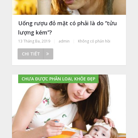
Uống rượu đỏ mặt có phải là do ‘’tửu
lượng kém’’?
13 Tháng Ba, 2019
|
admin
|
Không có phản hồi
CHI TIẾT
CHƯA ĐƯỢC PHÂN LOẠI, KHỎE ĐẸP