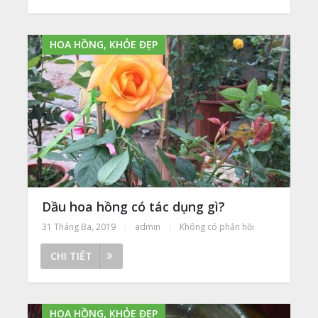
HOA HỒNG, KHỎE ĐẸP
Dầu hoa hồng có tác dụng gì?
31 Tháng Ba, 2019
|
admin
|
Không có phản hồi
CHI TIẾT
HOA HỒNG, KHỎE ĐẸP