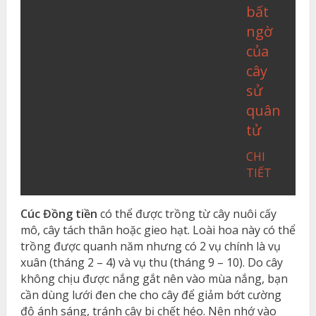
bất
ngờ
của
cây
sử
quân
tử
CHI
TIẾT
Cúc Đồng tiền
có thể được trồng từ cây nuôi cấy
mô, cây tách thân hoặc gieo hạt. Loài hoa này có thể
trồng được quanh năm nhưng có 2 vụ chính là vụ
xuân (tháng 2 – 4) và vụ thu (tháng 9 – 10). Do cây
không chịu được nắng gắt nên vào mùa nắng, bạn
cần dùng lưới đen che cho cây để giảm bớt cường
độ ánh sáng, tránh cây bị chết héo. Nên nhớ vào