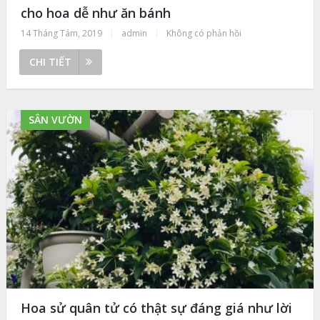
cho hoa dễ như ăn bánh
14 Tháng Tám, 2019
|
admin
|
Không có phản hồi
CHI TIẾT
SÂN VƯỜN
Hoa sử quân tử có thật sự đáng giá như lời