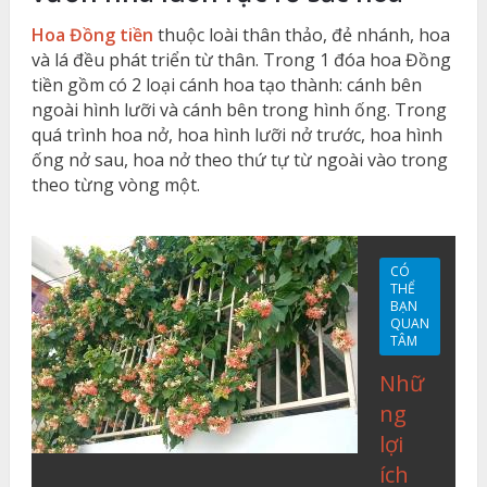
Hoa Đồng tiền
thuộc loài thân thảo, đẻ nhánh, hoa
và lá đều phát triển từ thân. Trong 1 đóa hoa Đồng
tiền gồm có 2 loại cánh hoa tạo thành: cánh bên
ngoài hình lưỡi và cánh bên trong hình ống. Trong
quá trình hoa nở, hoa hình lưỡi nở trước, hoa hình
ống nở sau, hoa nở theo thứ tự từ ngoài vào trong
theo từng vòng một.
CÓ
THỂ
BẠN
QUAN
TÂM
Nhữ
ng
lợi
ích