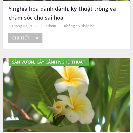
Ý nghĩa hoa dành dành, kỹ thuật trồng và
chăm sóc cho sai hoa
5 Tháng Ba, 2020
|
admin
|
Không có phản hồi
CHI TIẾT
SÂN VƯỜN, CÂY CẢNH NGHỆ THUẬT