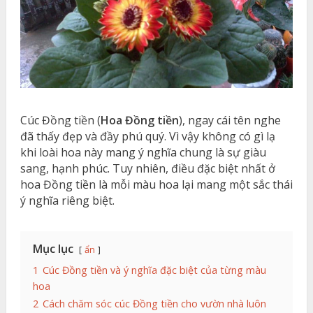
Cúc Đồng tiền (
Hoa Đồng tiền
), ngay cái tên nghe
đã thấy đẹp và đầy phú quý. Vì vậy không có gì lạ
khi loài hoa này mang ý nghĩa chung là sự giàu
sang, hạnh phúc. Tuy nhiên, điều đặc biệt nhất ở
hoa Đồng tiền là mỗi màu hoa lại mang một sắc thái
ý nghĩa riêng biệt.
Mục lục
ẩn
1
Cúc Đồng tiền và ý nghĩa đặc biệt của từng màu
hoa
2
Cách chăm sóc cúc Đồng tiền cho vườn nhà luôn