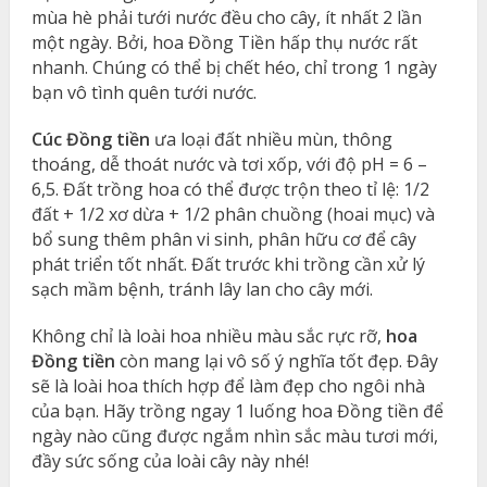
mùa hè phải tưới nước đều cho cây, ít nhất 2 lần
một ngày. Bởi, hoa Đồng Tiền hấp thụ nước rất
nhanh. Chúng có thể bị chết héo, chỉ trong 1 ngày
bạn vô tình quên tưới nước.
Cúc Đồng tiền
ưa loại đất nhiều mùn, thông
thoáng, dễ thoát nước và tơi xốp, với độ pH = 6 –
6,5. Đất trồng hoa có thể được trộn theo tỉ lệ: 1/2
đất + 1/2 xơ dừa + 1/2 phân chuồng (hoai mục) và
bổ sung thêm phân vi sinh, phân hữu cơ để cây
phát triển tốt nhất. Đất trước khi trồng cần xử lý
sạch mầm bệnh, tránh lây lan cho cây mới.
Không chỉ là loài hoa nhiều màu sắc rực rỡ,
hoa
Đồng tiền
còn mang lại vô số ý nghĩa tốt đẹp. Đây
sẽ là loài hoa thích hợp để làm đẹp cho ngôi nhà
của bạn. Hãy trồng ngay 1 luống hoa Đồng tiền để
ngày nào cũng được ngắm nhìn sắc màu tươi mới,
đầy sức sống của loài cây này nhé!