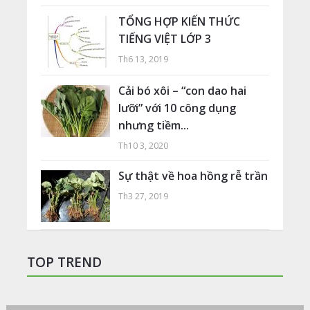
TỔNG HỢP KIẾN THỨC
TIẾNG VIỆT LỚP 3
Th6 13, 2019
Cải bó xôi – “con dao hai
lưỡi” với 10 công dụng
nhưng tiềm...
Th10 3, 2020
Sự thật về hoa hồng rễ trần
Th3 27, 2019
TOP TREND