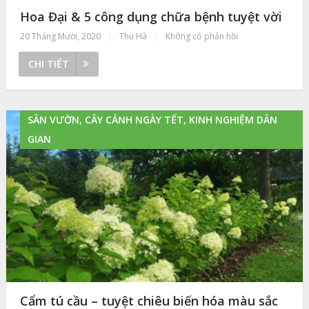
Hoa Đại & 5 công dụng chữa bệnh tuyệt vời
20 Tháng Mười, 2020
|
Thu Hà
|
Không có phản hồi
CHI TIẾT
SÂN VƯỜN, CÂY CẢNH NGÀY TẾT, KINH NGHIỆM DÂN
GIAN
Cẩm tú cầu – tuyệt chiêu biến hóa màu sắc