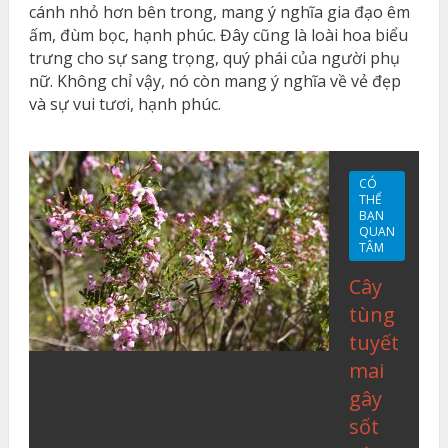
cánh nhỏ hơn bên trong, mang ý nghĩa gia đạo êm
ấm, đùm bọc, hạnh phúc. Đây cũng là loài hoa biểu
trưng cho sự sang trọng, quý phái của người phụ
nữ. Không chỉ vậy, nó còn mang ý nghĩa về vẻ đẹp
và sự vui tươi, hạnh phúc.
CÓ
THỂ
BẠN
QUAN
TÂM
Cây
tùng
tuyết
mai
gây
sốt