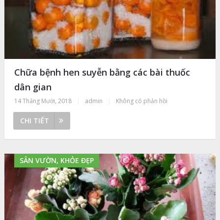
Chữa bệnh hen suyễn bằng các bài thuốc
dân gian
14 Tháng Mười, 2018
|
admin
|
Không có phản hồi
CHI TIẾT
SÂN VƯỜN, KHỎE ĐẸP