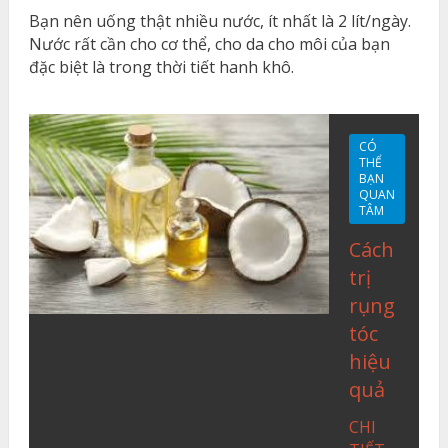
Bạn nên uống thật nhiều nước, ít nhất là 2 lít/ngày.
Nước rất cần cho cơ thể, cho da cho môi của bạn
đặc biệt là trong thời tiết hanh khô.
CÓ
THỂ
BẠN
QUAN
TÂM
Cách
trị
rụng
tóc
hiệu
quả
CHI