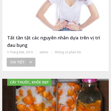
Tất tần tật các nguyên nhân dựa trên vị trí
đau bụng
5 Tháng Một, 2019
|
admin
|
Không có phản hồi
CHI TIẾT
CÂY THUỐC, KHỎE ĐẸP