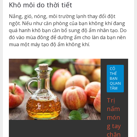
Khô môi do thời tiết
Nắng, gió, nóng, môi trường lạnh thay đổi đột
ngột. Nếu như căn phòng của bạn không khí đang
quá hanh khô bạn cần bổ sung độ ẩm nhân tạo. Do
đó vào mùa đông để dưỡng ẩm cho làn da bạn nên
mua một máy tạo độ ẩm không khí.
CÓ
THỂ
BẠN
QUAN
TÂM
Trị
nấm
món
g tay
chân