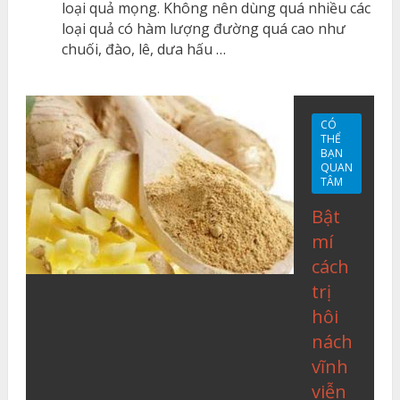
loại quả mọng. Không nên dùng quá nhiều các
loại quả có hàm lượng đường quá cao như
chuối, đào, lê, dưa hấu …
CÓ
THỂ
BẠN
QUAN
TÂM
Bật
mí
cách
trị
hôi
nách
vĩnh
viễn