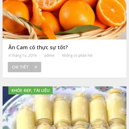
Ăn Cam có thực sự tốt?
4 Tháng Tư, 2019
|
admin
|
Không có phản hồi
CHI TIẾT
KHỎE ĐẸP, TÀI LIỆU