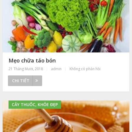
Mẹo chữa táo bón
21 Tháng Mười, 2018
|
admin
|
Không có phản hồi
CHI TIẾT
CÂY THUỐC, KHỎE ĐẸP