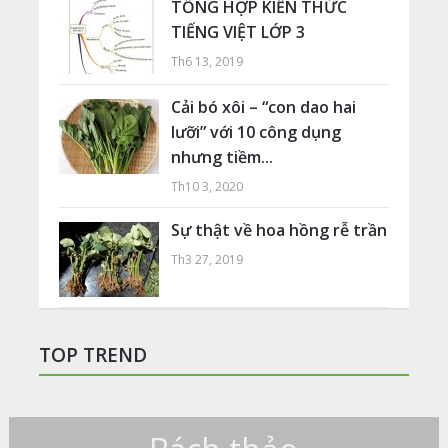
TỔNG HỢP KIẾN THỨC
TIẾNG VIỆT LỚP 3
Th6 13, 2019
Cải bó xôi – “con dao hai
lưỡi” với 10 công dụng
nhưng tiềm...
Th10 3, 2020
Sự thật về hoa hồng rễ trần
Th3 27, 2019
TOP TREND