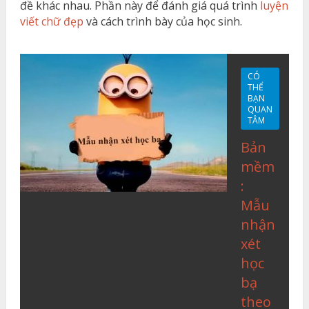
đề khác nhau. Phần này để đánh giá quá trình
luyện
viết chữ đẹp
và cách trình bày của học sinh.
CÓ
THỂ
BẠN
QUAN
TÂM
Bản
mềm
:
Mẫu
nhận
xét
học
bạ
theo