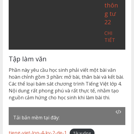
thôn
g tư
22
CHI
TIẾT
Tập làm văn
Phần này yêu cầu học sinh phải viết một bài văn
hoàn chỉnh gồm 3 phần: mở bài, thân bài và kết bài.
Các thể loại bám sát chương trình Tiếng Việt lớp 4.
Nội dung rất phong phú và rất thực tế, nhằm tạo
nguồn cảm hứng cho học sinh khi làm bài thi.
Tải bản mềm tại đây:
tieng-viet-lop-4-ky-2-de-1
Tải xuống