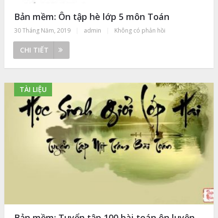
Bản mềm: Ôn tập hè lớp 5 môn Toán
30 Tháng Năm, 2019
|
admin
|
Không có phản hồi
CHI TIẾT
TÀI LIỆU
Bản mềm: Tuyển tập 100 bài toán ôn luyện