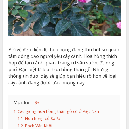
Bởi vẻ đẹp diễm lệ, hoa hồng đang thu hút sự quan
tâm đông đảo người yêu cây cảnh. Hoa hồng thích
hợp để tạo cảnh quan, trang trí sân vườn, đường
phố. Đặc biệt là loại hoa hồng thân gỗ. Những
thông tin dưới đây sẽ giúp bạn hiểu rõ hơn về loại
cây cảnh đang được ưa chuộng này.
Mục lục
ẩn
1
Các giống hoa hồng thân gỗ có ở Việt Nam
1.1
Hoa hồng cổ SaPa
1.2
Bạch Vân Khôi