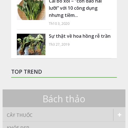
Cải bó xôi – “con dao hai
lưỡi” với 10 công dụng
nhưng tiềm...
Th10 3, 2020
Sự thật về hoa hồng rễ trần
Th3 27, 2019
TOP TREND
Bách thảo
CÂY THUỐC