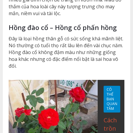
thắm của hoa loài cây này tượng trưng cho may
mắn, niềm vui và tài lộc.
Hồng đào cổ – Hồng cổ phấn hồng
Đây là loại hồng thân gỗ có sức sống khá mãnh liệt.
Nó thường có tuổi thọ rất lâu lên đến vài chục năm.
Hồng đào cổ không đậm màu như những giống
hoa khác nhưng có đặc điểm nổi bật là sai hoa vô
đối.
CÓ
THỂ
BẠN
QUAN
TÂM
Cách
trồn