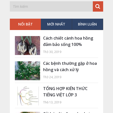
NỔI BẬT
MỚI NHẤT
BÌNH LUẬN
Cách chiết cành hoa hồng
đảm bảo sống 100%
Th3 30, 2019
Các bệnh thường gặp ở hoa
hồng và cách xử lý
Th3 24, 2019
TỔNG HỢP KIẾN THỨC
TIẾNG VIỆT LỚP 3
Th6 13, 2019