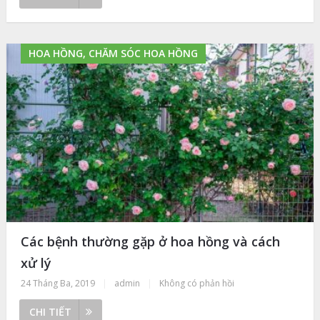
HOA HỒNG, CHĂM SÓC HOA HỒNG
Các bệnh thường gặp ở hoa hồng và cách
xử lý
24 Tháng Ba, 2019
|
admin
|
Không có phản hồi
CHI TIẾT