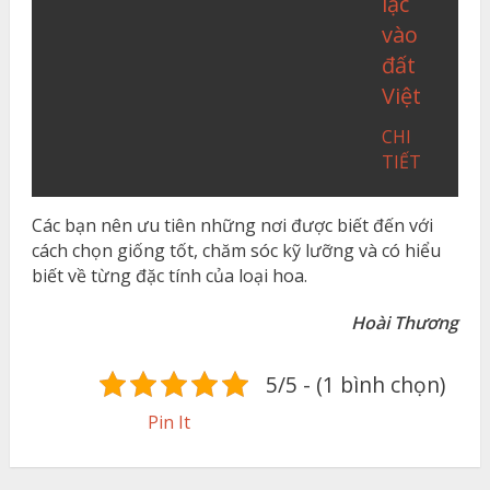
lạc
vào
đất
Việt
CHI
TIẾT
Các bạn nên ưu tiên những nơi được biết đến với
cách chọn giống tốt, chăm sóc kỹ lưỡng và có hiểu
biết về từng đặc tính của loại hoa.
Hoài Thương
5/5 - (1 bình chọn)
Pin It