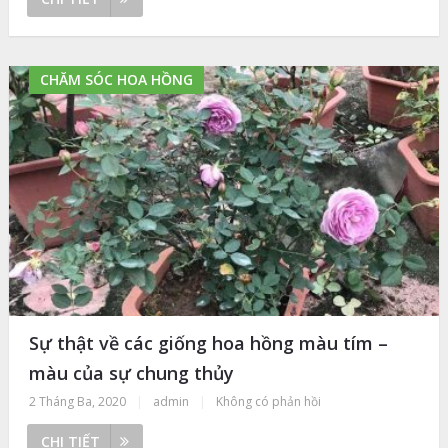
CHĂM SÓC HOA HỒNG
Sự thật về các giống hoa hồng màu tím –
màu của sự chung thủy
2 Tháng Ba, 2020
|
admin
|
Không có phản hồi
CHI TIẾT