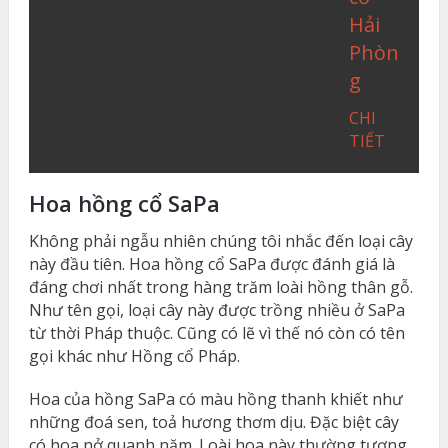
Hải
Phòn
g
CHI
TIẾT
Hoa hồng cổ SaPa
Không phải ngẫu nhiên chúng tôi nhắc đến loại cây
này đầu tiên. Hoa hồng cổ SaPa được đánh giá là
đáng chơi nhất trong hàng trăm loài hồng thân gỗ.
Như tên gọi, loại cây này được trồng nhiều ở SaPa
từ thời Pháp thuộc. Cũng có lẽ vì thế nó còn có tên
gọi khác như Hồng cổ Pháp.
Hoa của hồng SaPa có màu hồng thanh khiết như
những đoá sen, toả hương thơm dịu. Đặc biệt cây
có hoa nở quanh năm. Loài hoa này thường tượng