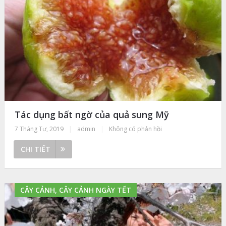
Tác dụng bất ngờ của quả sung Mỹ
7 Tháng Tư, 2019
|
admin
|
Không có phản hồi
CHI TIẾT
CÂY CẢNH, CÂY CẢNH NGÀY TẾT