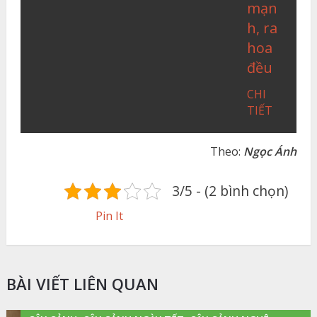
mạn
h, ra
hoa
đều
CHI
TIẾT
Theo:
Ngọc Ánh
3/5 - (2 bình chọn)
Pin It
BÀI VIẾT LIÊN QUAN