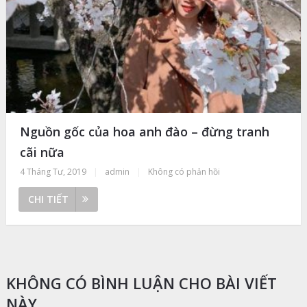
Nguồn gốc của hoa anh đào – đừng tranh
cãi nữa
4 Tháng Tư, 2019
|
admin
|
Không có phản hồi
CHI TIẾT
KHÔNG CÓ BÌNH LUẬN CHO BÀI VIẾT
NÀY