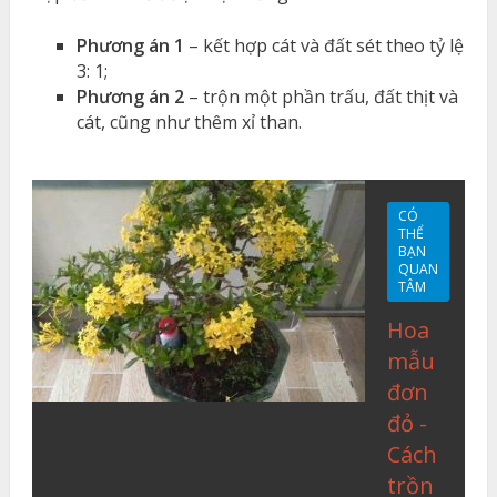
Phương án 1
– kết hợp cát và đất sét theo tỷ lệ
3: 1;
Phương án 2
– trộn một phần trấu, đất thịt và
cát, cũng như thêm xỉ than.
CÓ
THỂ
BẠN
QUAN
TÂM
Hoa
mẫu
đơn
đỏ -
Cách
trồn