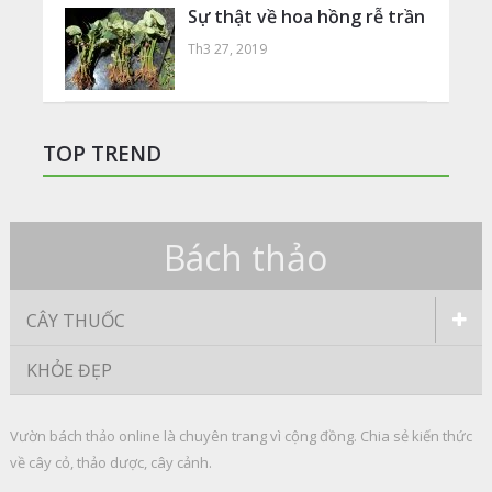
Sự thật về hoa hồng rễ trần
Th3 27, 2019
TOP TREND
Bách thảo
CÂY THUỐC
KHỎE ĐẸP
Vườn bách thảo online là chuyên trang vì cộng đồng. Chia sẻ kiến thức
về cây cỏ, thảo dược, cây cảnh.