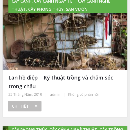
CÂY CẢNH, CÂY CẢNH NGÀY TẾT, CÂY CẢNH NGHỆ
THUẬT, CÂY PHONG THỦY, SÂN VƯỜN
Lan hồ điệp – Kỹ thuật trồng và chăm sóc
trong chậu
25 Tháng Năm, 2019
|
admin
|
Không có phản hồi
CHI TIẾT
CÂY PHONG THỦY, CÂY CẢNH NGHỆ THUẬT, CÂY TRỒNG