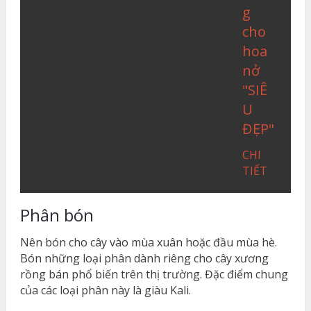
g
cho
hoa
nở
"SIÊ
U
ĐẸP"
CHI
TIẾT
Phân bón
Nên bón cho cây vào mùa xuân hoặc đầu mùa hè.
Bón những loại phân dành riêng cho cây xương
rồng bán phổ biến trên thị trường. Đặc điểm chung
của các loại phân này là giàu Kali.