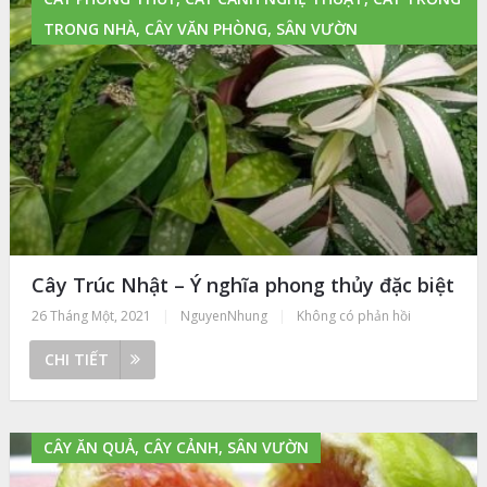
TRONG NHÀ, CÂY VĂN PHÒNG, SÂN VƯỜN
Cây Trúc Nhật – Ý nghĩa phong thủy đặc biệt
26 Tháng Một, 2021
|
NguyenNhung
|
Không có phản hồi
CHI TIẾT
CÂY ĂN QUẢ, CÂY CẢNH, SÂN VƯỜN