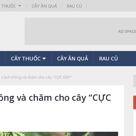
Y THUỐC
CÂY ĂN QUẢ
RAU CỦ
CÂY THUỐC
CÂY ĂN QUẢ
RAU CỦ
 Cách trồng và chăm cho cây “CỰC ĐẸP”
rồng và chăm cho cây “CỰC