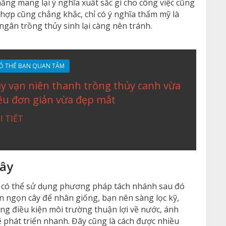
ng mang lại ý nghĩa xuất sắc gì cho công việc cũng
hợp cũng chẳng khắc, chỉ có ý nghĩa thẩm mỹ là
ngân trồng thủy sinh lại càng nên tránh.
Ó THỂ BẠN QUAN TÂM
y vạn niên thanh trồng thủy canh vừa
êu đơn giản vừa đẹp mắt
I TIẾT
ây
n có thể sử dụng phương pháp tách nhánh sau đó
n ngọn cây để nhân giống, bạn nên sàng lọc kỹ,
ong điều kiện môi trường thuận lợi về nước, ánh
 phát triển nhanh. Đây cũng là cách được nhiều