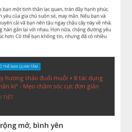
o bạn một tinh thần lạc quan, tràn đầy hạnh phúc.
nh yêu của gia chủ suôn sẻ, may mắn. Nếu bạn và
uyên cải vã bạn nên tậu ngay chậu cây này về nhà.
g hàn gắn lại với nhau. Hơn nữa, chặng đường yêu
úc hơn. Có thể bạn không tin, nhưng đã có nhiều
Ó THỂ BẠN QUAN TÂM
y hương thảo đuổi muỗi + 8 tác dụng
hần kì" - Mẹo chăm sóc cực đơn giản
I TIẾT
 rộng mở, bình yên