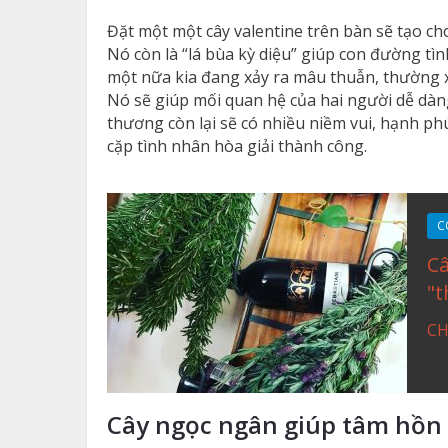
Đặt một một cây valentine trên bàn sẽ tạo ch
Nó còn là “lá bùa kỳ diệu” giúp con đường tì
một nữa kia đang xảy ra mâu thuẫn, thường x
Nó sẽ giúp mối quan hệ của hai người dễ dàn
thương còn lại sẽ có nhiều niềm vui, hạnh ph
cặp tình nhân hòa giải thành công.
C
Câ
"t
CH
Cây ngọc ngân giúp tâm hồn