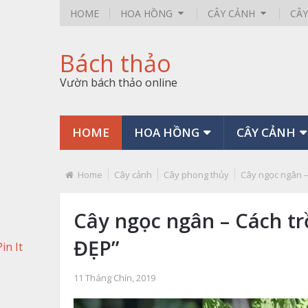
HOME
HOA HỒNG
CÂY CẢNH
CÂ
Bách thảo
Vườn bách thảo online
HOME
HOA HỒNG
CÂY CẢNH
Home
Cây cảnh
Cây phong thủy
Cây ngọc ngân –
Cây ngọc ngân – Cách t
ĐẸP”
Pin It
11 Tháng Chín, 2019