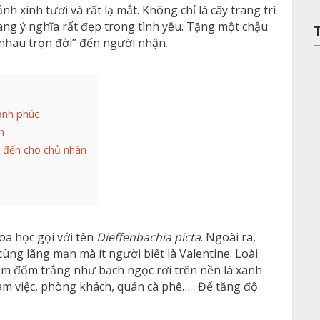
h xinh tươi và rất lạ mắt. Không chỉ là cây trang trí
ang ý nghĩa rất đẹp trong tình yêu. Tặng một chậu
nhau trọn đời” đến người nhận.
hạnh phúc
n
c đến cho chủ nhân
oa học gọi với tên
Dieffenbachia picta
. Ngoài ra,
ùng lãng mạn mà ít người biết là Valentine. Loài
 lốm đốm trắng như bạch ngọc rơi trên nền lá xanh
àm việc, phòng khách, quán cà phê… . Để tăng độ