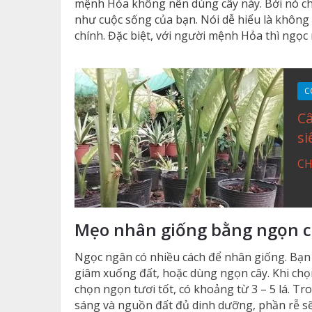
mệnh Hỏa không nên dùng cây này. Bởi nó chẳ
như cuộc sống của bạn. Nói dễ hiểu là không 
chính. Đặc biệt, với người mệnh Hỏa thì ngọc 
C
Câ
si
CH
Mẹo nhân giống bằng ngọn c
Ngọc ngân có nhiều cách để nhân giống. Bạ
giâm xuống đất, hoặc dùng ngọn cây. Khi chọ
chọn ngọn tươi tốt, có khoảng từ 3 – 5 lá. Tr
sáng và nguồn đất đủ dinh dưỡng, phần rễ sẽ