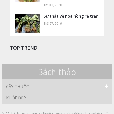
Th10 3, 2020
Sự thật về hoa hồng rễ trần
Th3 27, 2019
TOP TREND
Bách thảo
CÂY THUỐC
KHỎE ĐẸP
Vườn bách thảo online là chuyên trang vì cộng đồng. Chia sẻ kiến thức