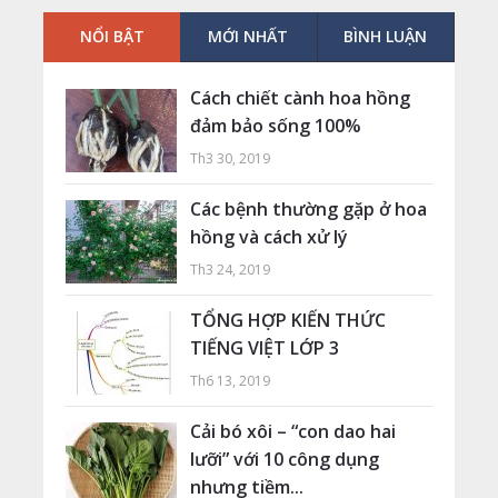
NỔI BẬT
MỚI NHẤT
BÌNH LUẬN
Cách chiết cành hoa hồng
đảm bảo sống 100%
Th3 30, 2019
Các bệnh thường gặp ở hoa
hồng và cách xử lý
Th3 24, 2019
TỔNG HỢP KIẾN THỨC
TIẾNG VIỆT LỚP 3
Th6 13, 2019
Cải bó xôi – “con dao hai
lưỡi” với 10 công dụng
nhưng tiềm...