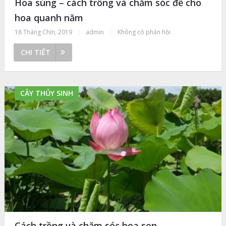
Hoa súng – cách trồng và chăm sóc để cho
hoa quanh năm
18 Tháng Chín, 2019
|
admin
|
Không có phản hồi
CHI TIẾT
CÂY THỦY SINH
Cách trồng và chăm sóc hoa sen