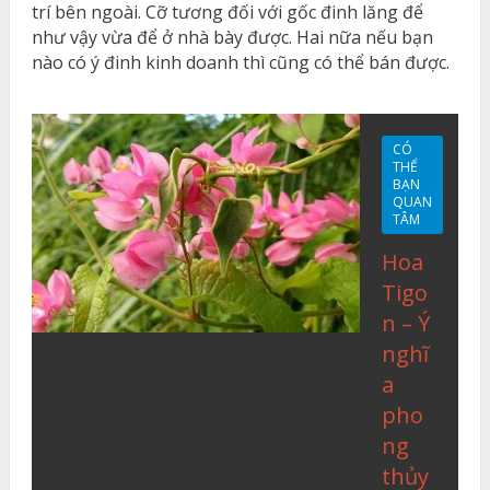
trí bên ngoài. Cỡ tương đối với gốc đinh lăng để
như vậy vừa để ở nhà bày được. Hai nữa nếu bạn
nào có ý đinh kinh doanh thì cũng có thể bán được.
CÓ
THỂ
BẠN
QUAN
TÂM
Hoa
Tigo
n – Ý
nghĩ
a
pho
ng
thủy