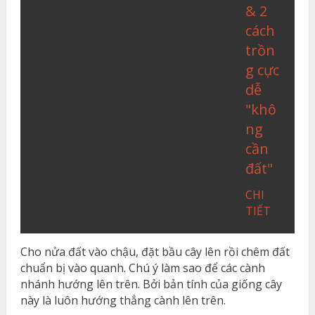
& 2
cách
trồn
g cực
dễ
"khô
ng
cần
đất"
CHI
TIẾT
Cho nửa đất vào chậu, đặt bầu cây lên rồi chêm đất
chuẩn bị vào quanh. Chú ý làm sao để các cành
nhánh hướng lên trên. Bởi bản tính của giống cây
này là luôn hướng thẳng cành lên trên.