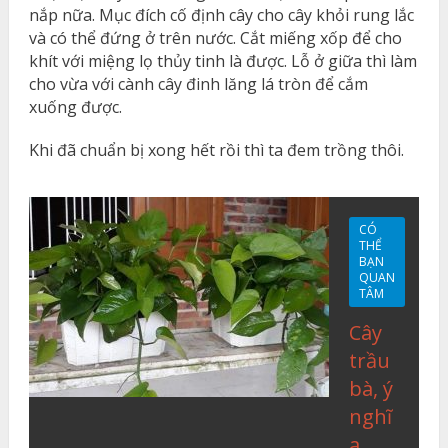
nắp nữa. Mục đích cố định cây cho cây khỏi rung lắc
và có thể đứng ở trên nước. Cắt miếng xốp để cho
khít với miệng lọ thủy tinh là được. Lỗ ở giữa thì làm
cho vừa với cành cây đinh lăng lá tròn để cắm
xuống được.
Khi đã chuẩn bị xong hết rồi thì ta đem trồng thôi.
CÓ
THỂ
BẠN
QUAN
TÂM
Cây
trầu
bà, ý
nghĩ
a