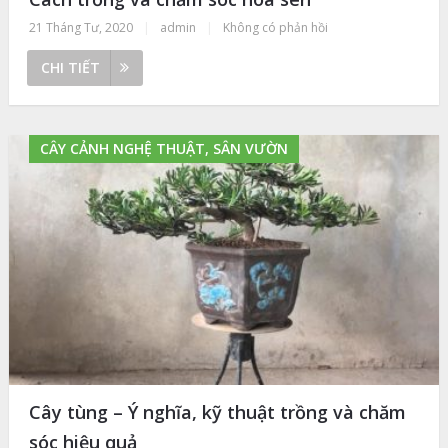
21 Tháng Tư, 2020
|
admin
|
Không có phản hồi
CHI TIẾT
CÂY CẢNH NGHỆ THUẬT, SÂN VƯỜN
Cây tùng – Ý nghĩa, kỹ thuật trồng và chăm
sóc hiệu quả