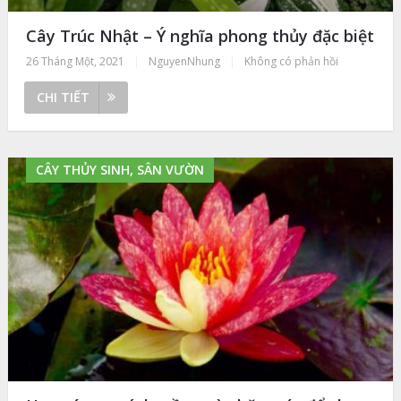
Cây Trúc Nhật – Ý nghĩa phong thủy đặc biệt
26 Tháng Một, 2021
|
NguyenNhung
|
Không có phản hồi
CHI TIẾT
CÂY THỦY SINH, SÂN VƯỜN