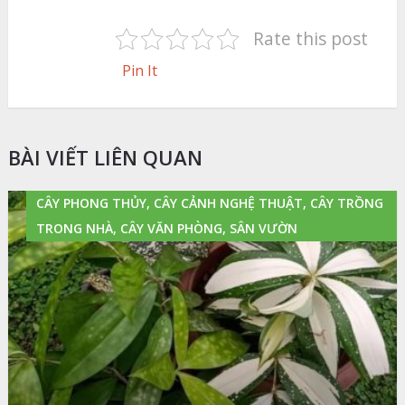
Rate this post
Pin It
BÀI VIẾT LIÊN QUAN
CÂY PHONG THỦY, CÂY CẢNH NGHỆ THUẬT, CÂY TRỒNG
TRONG NHÀ, CÂY VĂN PHÒNG, SÂN VƯỜN