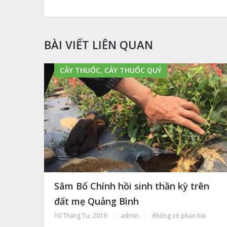
BÀI VIẾT LIÊN QUAN
CÂY THUỐC, CÂY THUỐC QUÝ
Sâm Bố Chính hồi sinh thần kỳ trên
đất mẹ Quảng Bình
10 Tháng Tư, 2019
|
admin
|
Không có phản hồi