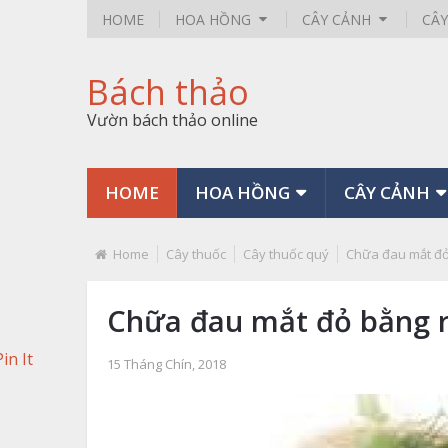
HOME
HOA HỒNG
CÂY CẢNH
CÂ
Bách thảo
Vườn bách thảo online
HOME
HOA HỒNG
CÂY CẢNH
Home
Cây thuốc
Cây thuốc quý
Chữa đau mắt đỏ
Chữa đau mắt đỏ bằng r
Pin It
15 Tháng Chín, 2018