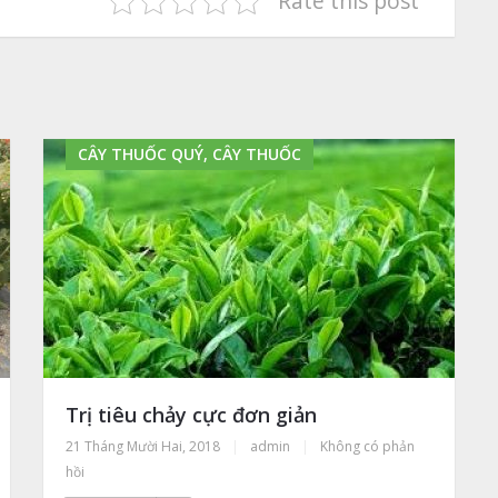
Rate this post
CÂY THUỐC QUÝ, CÂY THUỐC
Trị tiêu chảy cực đơn giản
21 Tháng Mười Hai, 2018
|
admin
|
Không có phản
hồi