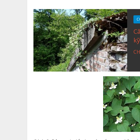
C
Câ
kỹ
CH