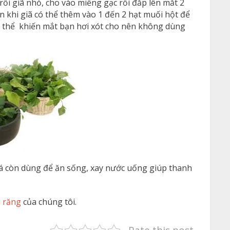
ồi giã nhỏ, cho vào miếng gạc rồi đắp lên mắt 2
n khi giã có thể thêm vào 1 đến 2 hạt muối hột để
ó thể khiến mắt bạn hơi xót cho nên không dùng
á còn dùng để ăn sống, xay nước uống giúp thanh
 răng
của chúng tôi.