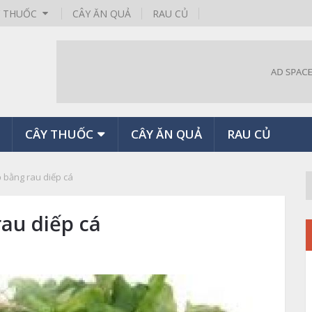
Y THUỐC
CÂY ĂN QUẢ
RAU CỦ
CÂY THUỐC
CÂY ĂN QUẢ
RAU CỦ
 bằng rau diếp cá
au diếp cá