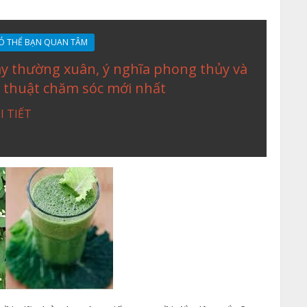
Ó THỂ BẠN QUAN TÂM
y thường xuân, ý nghĩa phong thủy và
 thuật chăm sóc mới nhất
I TIẾT