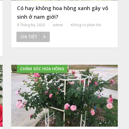
Có hay không hoa hồng xanh gây vô
sinh ở nam giới?
8 Tháng Ba, 2020
|
admin
|
Không có phản hồi
CHI TIẾT
CHĂM SÓC HOA HỒNG