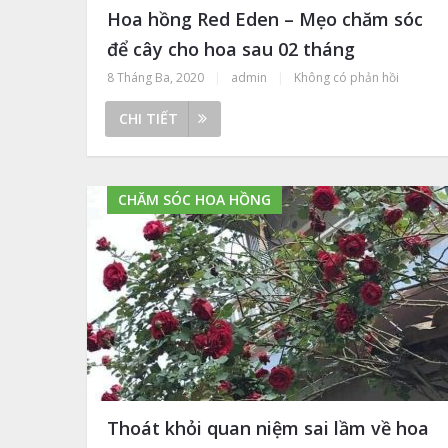
Hoa hồng Red Eden – Mẹo chăm sóc
để cây cho hoa sau 02 tháng
8 Tháng Ba, 2020
|
admin
|
Không có phản hồi
CHI TIẾT
CHĂM SÓC HOA HỒNG
Thoát khỏi quan niệm sai lầm về hoa