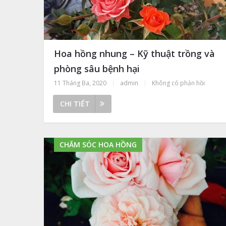
Hoa hồng nhung – Kỹ thuật trồng và
phòng sâu bệnh hại
11 Tháng Ba, 2020
|
admin
|
Không có phản hồi
CHI TIẾT
CHĂM SÓC HOA HỒNG