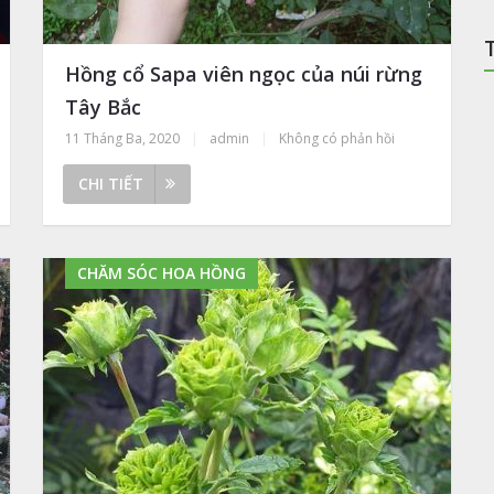
Hồng cổ Sapa viên ngọc của núi rừng
Tây Bắc
11 Tháng Ba, 2020
|
admin
|
Không có phản hồi
CHI TIẾT
CHĂM SÓC HOA HỒNG