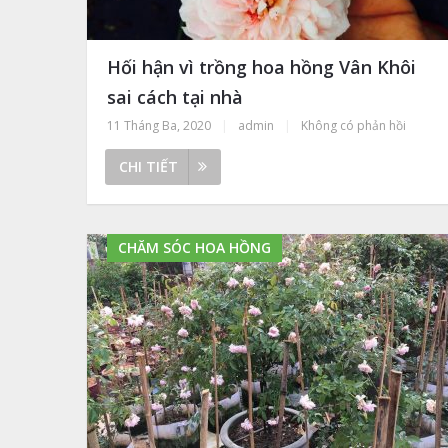
Hối hận vì trồng hoa hồng Vân Khôi
sai cách tại nhà
11 Tháng Ba, 2020
|
admin
|
Không có phản hồi
CHI TIẾT
CHĂM SÓC HOA HỒNG