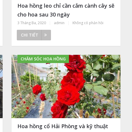
Hoa hồng leo chỉ cần cắm cành cây sẽ
cho hoa sau 30 ngày
3 Tháng Ba, 2020
|
admin
|
Không có phản hồi
CHI TIẾT
CHĂM SÓC HOA HỒNG
Hoa hồng cổ Hải Phòng và kỹ thuật