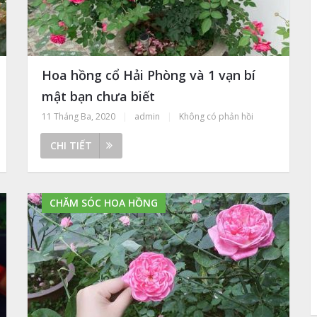
Hoa hồng cổ Hải Phòng và 1 vạn bí
mật bạn chưa biết
11 Tháng Ba, 2020
|
admin
|
Không có phản hồi
CHI TIẾT
CHĂM SÓC HOA HỒNG