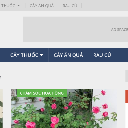
Y THUỐC
CÂY ĂN QUẢ
RAU CỦ
CÂY THUỐC
CÂY ĂN QUẢ
RAU CỦ
e
CHĂM SÓC HOA HỒNG