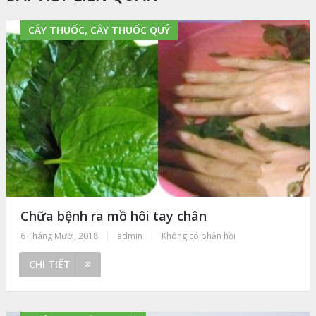
CÂY THUỐC, CÂY THUỐC QUÝ
Chữa bệnh ra mồ hôi tay chân
6 Tháng Mười, 2018
|
admin
|
Không có phản hồi
CHI TIẾT