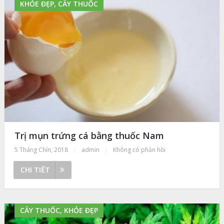
KHỎE ĐẸP, CÂY THUỐC
Trị mụn trứng cá bằng thuốc Nam
5 Tháng Chín, 2018
|
admin
|
Không có phản hồi
CHI TIẾT
CÂY THUỐC, KHỎE ĐẸP