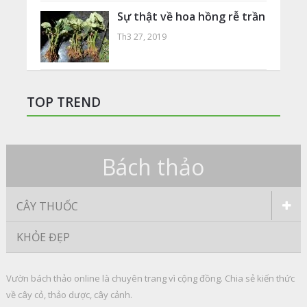
Sự thật về hoa hồng rễ trần
Th3 27, 2019
TOP TREND
Bách thảo
CÂY THUỐC
KHỎE ĐẸP
Vườn bách thảo online là chuyên trang vì cộng đồng. Chia sẻ kiến thức
về cây cỏ, thảo dược, cây cảnh.