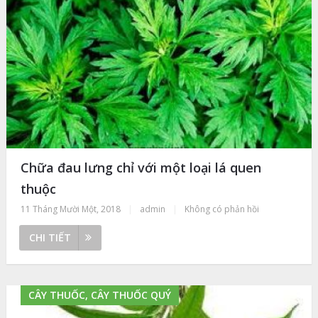
Chữa đau lưng chỉ với một loại lá quen
thuộc
11 Tháng Mười Một, 2018
|
admin
|
Không có phản hồi
CHI TIẾT
CÂY THUỐC, CÂY THUỐC QUÝ